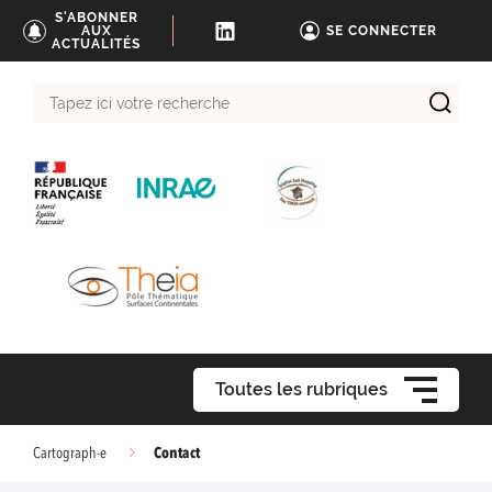
S'ABONNER
AUX
SE CONNECTER
ACTUALITÉS
Tapez
ici
votre
recherche
Toutes les rubriques
Contact
Cartograph-e